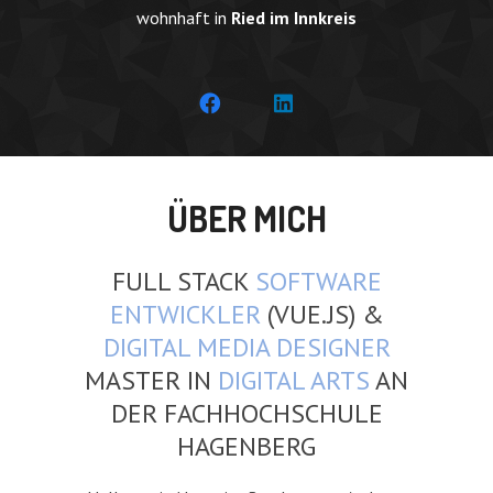
wohnhaft in
Ried im Innkreis
ÜBER MICH
FULL STACK
SOFTWARE
ENTWICKLER
(VUE.JS) &
DIGITAL MEDIA DESIGNER
MASTER IN
DIGITAL ARTS
AN
DER FACHHOCHSCHULE
HAGENBERG