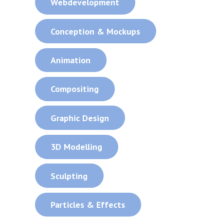
Webdevelopment
Conception & Mockups
Animation
Compositing
Graphic Design
3D Modelling
Sculpting
Particles & Effects